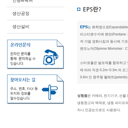
인증&특허
EPS란?
생산공정
생산설비
EPS
는 화학명으로Expandable
리스티렌수지에 펜탄(Pantane 
켜 가열 경화시킴과 동시에 기
렌모노머(Styrene Monomer 
스티로폴은 발포제를 함유하고 
에 따라 직경 0.2m~0.3m 의 조
0.6m 인 원주형 펠레트(peler
성형품
은 카메라, 전기기구, 선
냉동창고의 벽재로, 냉동 파이프의
치나 인공눈으로도 사용된다.